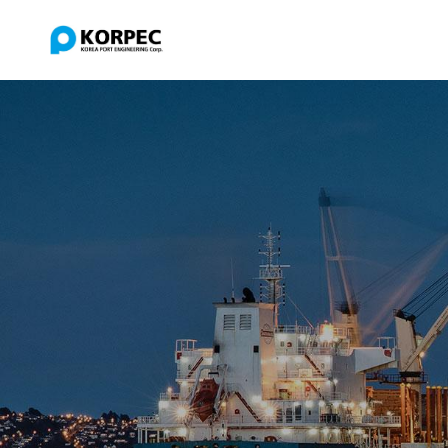
회사소개
사업소개
한국항만기술단
건설사업관리
비전
설계
회사소개
사업소개
연혁
연구개발
한국항만기술단
건설사업관리
위치 및 연락처
해외사업
비전
설계
환경
연혁
연구개발
위치 및 연락처
해외사업
환경