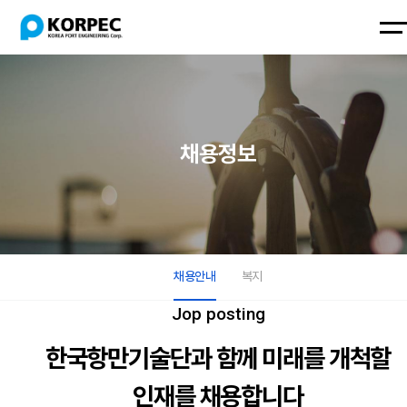
회사
사업
홍보
인증
채용
소개
소개
센터
면허
정보
회사소
사업소
홍보센
인증
채용
한국
건설
브로
인증
채용
개
항만
개
사업
터
슈어
면허
면허
안내
보
기술
관리
CI
복지
채용정보
한국항
건설사
브로슈
인증
채용안
단
설계
만기술
업관리
어
면허
내
비전
연구
단
설계
CI
복지
연혁
개발
비전
연구개
위치
해외
연혁
발
및 연
사업
위치
해외사
락처
환경
채용안내
복지
및 연
업
락처
환경
Jop posting
한국항만기술단과 함께 미래를 개척할
인재를 채용합니다