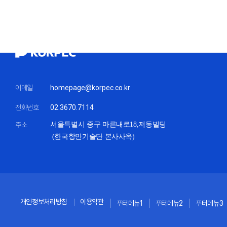
이메일
homepage@korpec.co.kr
전화번호
02.3670.7114
주소
서울특별시 중구 마른내로18,
저동빌딩
(한국항만기술단 본사사옥)
개인정보처리방침
이용약관
푸터메뉴1
푸터메뉴2
푸터메뉴3