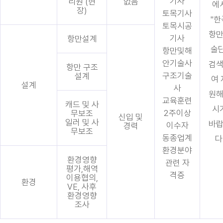
기사
리원 (현
없음
에
장)
토목기사
"한
토목시공
항
기사
항만설계
술단
항만및해
안기술사
검
항만 구조
구조기술
설계
여 
설계
사
원
교육훈련
캐드 및 사
시
2주이상
무보조
신입 및
일러 및 사
바
이수자
경력
무보조
동종업계
다
환경분야
환경영향
관련 자
평가,해역
격증
이용협의,
환경
VE, 사후
환경영향
조사