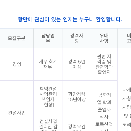
항만에 관심이 있는 인재는 누구나 환영합니다.
담당업
경력사
우대
모집구분
무
항
사항
관련 자
세무 회계
경력 5년
격증 및
경영
재무
이상
관련학과
졸업자
책임건설
자
사업관리
항만경력
공학계
사
책임자
15년이상
열 학과
(현장)
사
졸업자
건설사업
및 
석사
건설사업
토목산업
코
관리단 감
경력요건